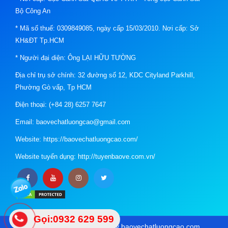
Bộ Công An
* Mã số thuế: 0309849085, ngày cấp 15/03/2010. Nơi cấp: Sở
KH&ĐT Tp.HCM
* Người đại diện: Ông LẠI HỮU TƯỜNG
Địa chỉ trụ sở chính: 32 đường số 12, KDC Cityland Parkhill,
Phường Gò vấp, Tp HCM
Điện thoại: (+84 28) 6257 7647
Email: baovechatluongcao@gmail.com
Website: https://baovechatluongcao.com/
Website tuyển dụng: http://tuyenbaove.com.vn/
Gọi:0932 629 599
Copyright © 2021 Design by baovechatluongcao.com