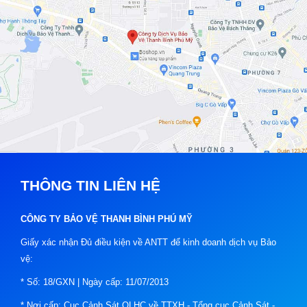
THÔNG TIN LIÊN HỆ
CÔNG TY BẢO VỆ THANH BÌNH PHÚ MỸ
Giấy xác nhận Đủ điều kiện về ANTT để kinh doanh dịch vụ Bảo
vệ:
* Số: 18/GXN | Ngày cấp: 11/07/2013
* Nơi cấp: Cục Cảnh Sát QLHC về TTXH - Tổng cục Cảnh Sát -