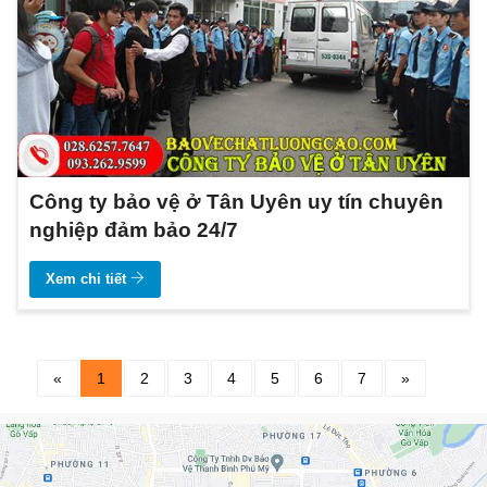
Công ty bảo vệ ở Tân Uyên uy tín chuyên
nghiệp đảm bảo 24/7
Xem chi tiết
«
1
2
3
4
5
6
7
»