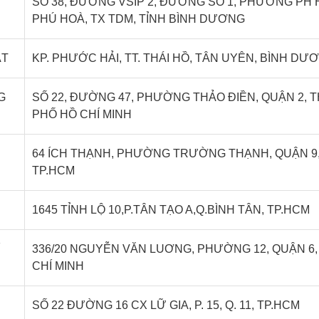
SỐ 38, ĐƯỜNG VSIP 2, ĐƯỜNG SỐ 1, PHƯỜNG PH 
PHÚ HOÀ, TX TDM, TỈNH BÌNH DƯƠNG
ẬT
KP. PHƯỚC HẢI, TT. THÁI HỒ, TÂN UYÊN, BÌNH DƯ
G
SỐ 22, ĐƯỜNG 47, PHƯỜNG THẢO ĐIỀN, QUẬN 2, 
PHỐ HỒ CHÍ MINH
64 ÍCH THẠNH, PHƯỜNG TRƯỜNG THẠNH, QUẬN 9
TP.HCM
1645 TỈNH LỘ 10,P.TÂN TẠO A,Q.BÌNH TÂN, TP.HCM
Ì
336/20 NGUYỄN VĂN LUƠNG, PHƯỜNG 12, QUẬN 6,
CHÍ MINH
SỐ 22 ĐƯỜNG 16 CX LỮ GIA, P. 15, Q. 11, TP.HCM