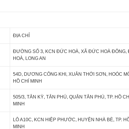
ĐỊA CHỈ
ĐƯỜNG SỐ 3, KCN ĐỨC HOÀ, XÃ ĐỨC HOÀ ĐÔNG,
HOÀ, LONG AN
54D, DƯƠNG CÔNG KHI, XUÂN THỚI SƠN, HOÓC MÔ
HỒ CHÍ MINH
505/3, TÂN KỲ, TÂN PHÚ, QUẬN TÂN PHÚ, TP. HỒ CH
MINH
LÔ A10C, KCN HIỆP PHƯỚC, HUYỆN NHÀ BÈ, TP. H
MINH