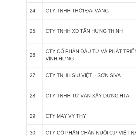
24
CTY TNHH THỜI ĐẠI VÀNG
25
CTY TNHH XD TẤN HƯNG THỊNH
CTY CỔ PHẦN ĐẦU TƯ VÀ PHÁT TRIỂ
26
VĨNH HƯNG
27
CTY TNHH SIU VIỆT - SƠN SIVA
28
CTY TNHH TƯ VẤN XÂY DỰNG HTA
29
CTY MAY VY THY
30
CTY CỔ PHẦN CHĂN NUÔI C.P VIỆT 