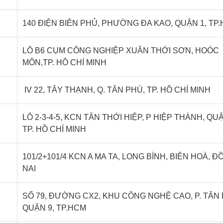
140 ĐIỆN BIÊN PHỦ, PHƯỜNG ĐA KAO, QUẬN 1, TP
LÔ B6 CỤM CÔNG NGHIỆP XUÂN THỚI SƠN, HOÓC
MÔN,TP. HỒ CHÍ MINH
IV 22, TÂY THẠNH, Q. TÂN PHÚ, TP. HỒ CHÍ MINH
LÔ 2-3-4-5, KCN TÂN THỚI HIỆP, P HIỆP THÀNH, QUẬ
TP. HỒ CHÍ MINH
101/2+101/4 KCN A MA TA, LONG BÌNH, BIÊN HOÀ, 
NAI
SỐ 79, ĐƯỜNG CX2, KHU CÔNG NGHỆ CAO, P. TÂN 
QUẬN 9, TP.HCM