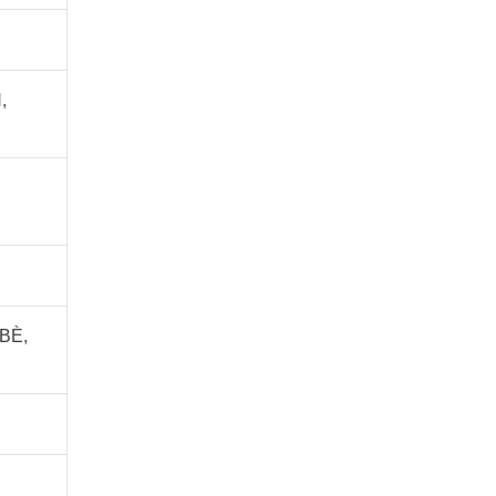
,
BÈ,