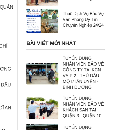
 QUẬN
Thuê Dịch Vụ Bảo Vệ
Văn Phòng Uy Tín
Chuyên Nghiệp 24/24
BÀI VIẾT MỚI NHẤT
CHÍ
TUYỂN DỤNG
NHÂN VIÊN BẢO VỆ
DƯƠNG
CÔNG TY TẠI KCN
VSIP 2 - THỦ DẦU
MỘT/TÂN UYÊN -
Ủ DẦU
BÌNH DƯƠNG
TUYỂN DỤNG
NHÂN VIÊN BẢO VỆ
DĨ AN,
KHÁCH SẠN TẠI
QUẬN 3 - QUẬN 10
TUYỂN DỤNG