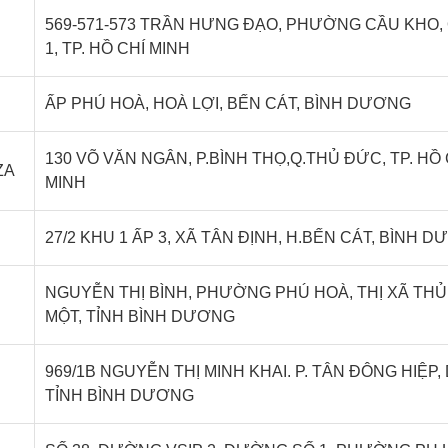
569-571-573 TRẦN HƯNG ĐẠO, PHƯỜNG CẦU KHO,
1, TP. HỒ CHÍ MINH
ẤP PHÚ HOÀ, HOÀ LỢI, BẾN CÁT, BÌNH DƯƠNG
130 VÕ VĂN NGÂN, P.BÌNH THỌ,Q.THỦ ĐỨC, TP. HỒ 
ZA
MINH
27/2 KHU 1 ẤP 3, XÃ TÂN ĐỊNH, H.BẾN CÁT, BÌNH 
NGUYỄN THỊ BÌNH, PHƯỜNG PHÚ HOÀ, THỊ XÃ TH
MỘT, TỈNH BÌNH DƯƠNG
969/1B NGUYỄN THỊ MINH KHAI. P. TÂN ĐÔNG HIỆP, 
TỈNH BÌNH DƯƠNG