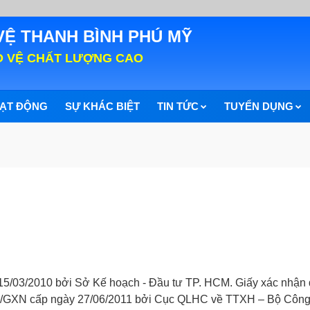
VỆ THANH BÌNH PHÚ MỸ
O VỆ CHẤT LƯỢNG CAO
ẠT ĐỘNG
SỰ KHÁC BIỆT
TIN TỨC
TUYỂN DỤNG
15/03/2010 bởi Sở Kế hoạch - Đầu tư TP. HCM. Giấy xác nhận 
44/GXN cấp ngày 27/06/2011 bởi Cục QLHC về TTXH – Bộ Công