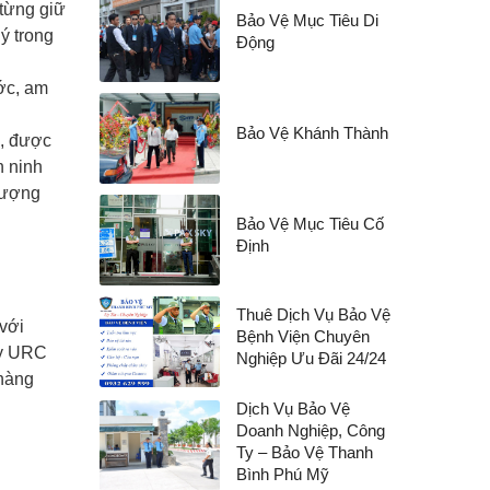
từng giữ
Bảo Vệ Mục Tiêu Di
ý trong
Động
ớc, am
Bảo Vệ Khánh Thành
o, được
n ninh
 lượng
Bảo Vệ Mục Tiêu Cố
Định
Thuê Dịch Vụ Bảo Vệ
với
Bệnh Viện Chuyên
ty URC
Nghiệp Ưu Đãi 24/24
hàng
Dịch Vụ Bảo Vệ
Doanh Nghiệp, Công
Ty – Bảo Vệ Thanh
Bình Phú Mỹ