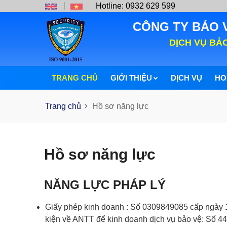
Hotline: 0932 629 599
CÔNG TY BẢO 
DỊCH VỤ BẢ
TRANG CHỦ
GIỚI THIỆU
DỊCH VỤ
HO
Trang chủ
Hồ sơ năng lực
Hồ sơ năng lực
NĂNG LỰC PHÁP LÝ
Giấy phép kinh doanh : Số 0309849085 cấp ngày 
kiện về ANTT để kinh doanh dịch vụ bảo vệ: Số 