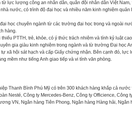
 từ lực lượng công an nhân dân, quân đội nhân dân Việt Nam, 
nhà nước, có trình độ đại học và nhiều năm kinh nghiệm quản l
đại học chuyên ngành từ các trường đại học trong và ngoài nư
ch hàng.
 thiểu PTTH, trẻ, khỏe, có ý thức trách nhiệm và tính kỷ luật ca
uyên gia giàu kinh nghiệm trong ngành và từ trường Đại học A
t tự xã hội sát hạch và cấp Giấy chứng nhận. Bên cạnh đó, lực
ng mềm như tiếng Anh giao tiếp và vi tính văn phòng.
hiệp Thanh Bình Phú Mỹ có trên 300 khách hàng khắp cả nước 
đoàn Nesté, Công ty Mercedes-Benz, Công ty Officience, Công 
hương VN, Ngân hàng Tiên Phong, Ngân hàng Hàng hải, Ngân 