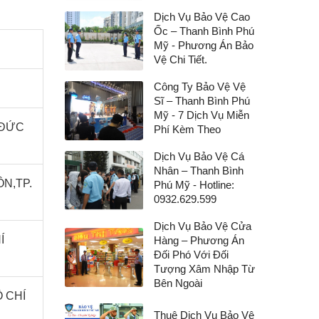
Dịch Vụ Bảo Vệ Cao
Ốc – Thanh Bình Phú
Mỹ - Phương Án Bảo
Vệ Chi Tiết.
Công Ty Bảo Vệ Vệ
Sĩ – Thanh Bình Phú
Mỹ - 7 Dịch Vụ Miễn
 ĐỨC
Phí Kèm Theo
Dịch Vụ Bảo Vệ Cá
Nhân – Thanh Bình
N,TP.
Phú Mỹ - Hotline:
0932.629.599
Dịch Vụ Bảo Vệ Cửa
Í
Hàng – Phương Án
Đối Phó Với Đối
Tượng Xâm Nhập Từ
Bên Ngoài
Ồ CHÍ
Thuê Dịch Vụ Bảo Vệ