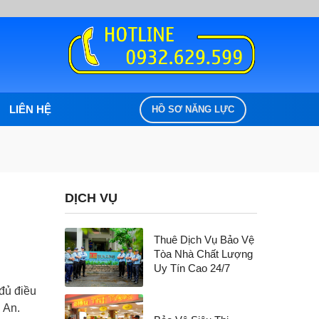
LIÊN HỆ
HỒ SƠ NĂNG LỰC
DỊCH VỤ
Thuê Dịch Vụ Bảo Vệ
Tòa Nhà Chất Lượng
Uy Tín Cao 24/7
đủ điều
 An.