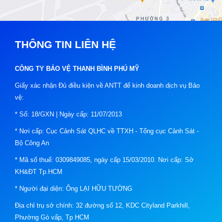
THÔNG TIN LIÊN HỆ
CÔNG TY BẢO VỆ THANH BÌNH PHÚ MỸ
Giấy xác nhận Đủ điều kiện về ANTT để kinh doanh dịch vụ Bảo
vệ:
* Số: 18/GXN | Ngày cấp: 11/07/2013
* Nơi cấp: Cục Cảnh Sát QLHC về TTXH - Tổng cục Cảnh Sát -
Bộ Công An
* Mã số thuế: 0309849085, ngày cấp 15/03/2010. Nơi cấp: Sở
KH&ĐT Tp.HCM
* Người đại diện: Ông LẠI HỮU TƯỜNG
Địa chỉ trụ sở chính: 32 đường số 12, KDC Cityland Parkhill,
Phường Gò vấp, Tp HCM