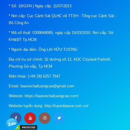
* Số: 18/GXN | Ngày cấp: 11/07/2013
* Nơi cấp: Cục Cảnh Sát QLHC về TTXH - Tổng cục Cảnh Sát -
Bộ Công An
* Mã số thuế: 0309849085, ngày cấp 15/03/2010. Nơi cấp: Sở
KH&ĐT Tp.HCM
* Người đại diện: Ông LẠI HỮU TƯỜNG
Địa chỉ trụ sở chính: 32 đường số 12, KDC Cityland Parkhill,
Phường Gò vấp, Tp HCM
Điện thoại: (+84 28) 6257 7647
Email: baovechatluongcao@gmail.com
Website: https://baovechatluongcao.com/
Website tuyển dụng: http://tuyenbaove.com.vn/