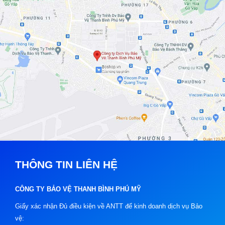
THÔNG TIN LIÊN HỆ
CÔNG TY BẢO VỆ THANH BÌNH PHÚ MỸ
Giấy xác nhận Đủ điều kiện về ANTT để kinh doanh dịch vụ Bảo
vệ: