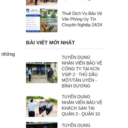
Thuê Dịch Vụ Bảo Vệ
Văn Phòng Uy Tín
Chuyên Nghiệp 24/24
BÀI VIẾT MỚI NHẤT
hư những
TUYỂN DỤNG
NHÂN VIÊN BẢO VỆ
CÔNG TY TẠI KCN
VSIP 2 - THỦ DẦU
MỘT/TÂN UYÊN -
BÌNH DƯƠNG
TUYỂN DỤNG
NHÂN VIÊN BẢO VỆ
KHÁCH SẠN TẠI
QUẬN 3 - QUẬN 10
TUYỂN DỤNG