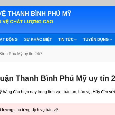
VỆ THANH BÌNH PHÚ MỸ
O VỆ CHẤT LƯỢNG CAO
ẠT ĐỘNG
SỰ KHÁC BIỆT
TIN TỨC
TUYỂN DỤNG
ình Phú Mỹ uy tín 24/7
uận Thanh Bình Phú Mỹ uy tín 2
hàng đầu hiện nay trong lĩnh vực bảo an, bảo vệ. Hãy đến vớ
t lượng cho từng dịch vụ bảo vệ.