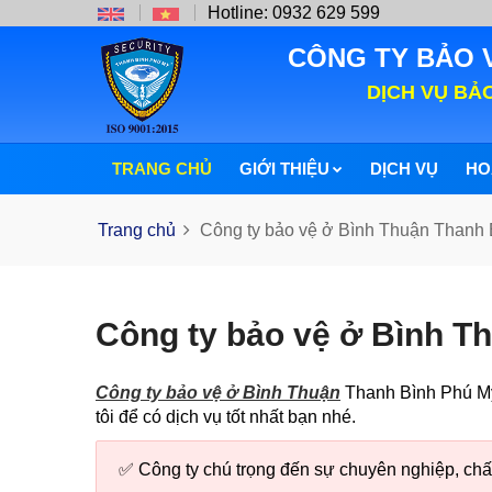
Hotline: 0932 629 599
CÔNG TY BẢO 
DỊCH VỤ BẢ
TRANG CHỦ
GIỚI THIỆU
DỊCH VỤ
HO
Trang chủ
Công ty bảo vệ ở Bình Thuận Thanh B
Công ty bảo vệ ở Bình Th
Công ty bảo vệ ở Bình Thuận
Thanh Bình Phú Mỹ 
tôi để có dịch vụ tốt nhất bạn nhé.
✅ Công ty chú trọng đến sự chuyên nghiệp, chấ