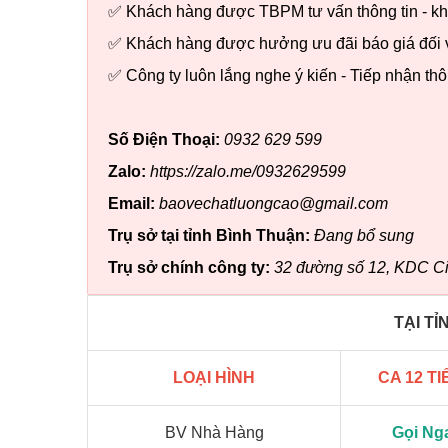
✅ Khách hàng được TBPM tư vấn thông tin - khảo
✅ Khách hàng được hưởng ưu đãi báo giá đối 
✅ Công ty luôn lắng nghe ý kiến - Tiếp nhận thô
Số Điện Thoại:
0932 629 599
Zalo:
https://zalo.me/0932629599
Email:
baovechatluongcao@gmail.com
Trụ sở tại tỉnh Bình Thuận:
Đang bổ sung
Trụ sở chính công ty:
32 đường số 12, KDC Ci
TẠI T
LOẠI HÌNH
CA 12 T
BV Nhà Hàng
Gọi Ng