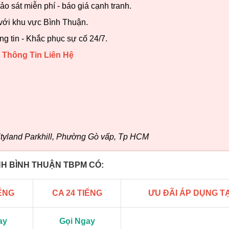
 sát miễn phí - báo giá cạnh tranh.
với khu vực Bình Thuận.
ng tin - Khắc phục sự cố 24/7.
Thông Tin Liên Hệ
tyland Parkhill, Phường Gò vấp, Tp HCM
ỈNH BÌNH THUẬN TBPM CÓ:
IẾNG
CA 24 TIẾNG
ƯU ĐÃI ÁP DỤNG TẠ
ay
Gọi Ngay