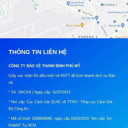
THÔNG TIN LIÊN HỆ
CÔNG TY BẢO VỆ THANH BÌNH PHÚ MỸ
Giấy xác nhận Đủ điều kiện về ANTT để kinh doanh dịch vụ Bảo
vệ:
* Số: 18/GXN | Ngày cấp: 11/07/2013
* Nơi cấp: Cục Cảnh Sát QLHC về TTXH - Tổng cục Cảnh Sát -
Bộ Công An
* Mã số thuế: 0309849085, ngày cấp 15/03/2010. Nơi cấp: Sở
KH&ĐT Tp.HCM