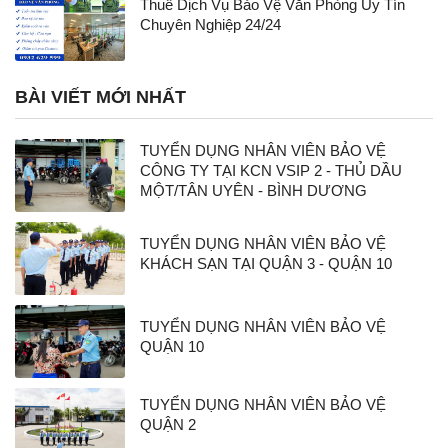
Thuê Dịch Vụ Bảo Vệ Văn Phòng Uy Tín
Chuyên Nghiệp 24/24
BÀI VIẾT MỚI NHẤT
TUYỂN DỤNG NHÂN VIÊN BẢO VỆ
CÔNG TY TẠI KCN VSIP 2 - THỦ DẦU
MỘT/TÂN UYÊN - BÌNH DƯƠNG
TUYỂN DỤNG NHÂN VIÊN BẢO VỆ
KHÁCH SẠN TẠI QUẬN 3 - QUẬN 10
TUYỂN DỤNG NHÂN VIÊN BẢO VỆ
QUẬN 10
TUYỂN DỤNG NHÂN VIÊN BẢO VỆ
QUẬN 2