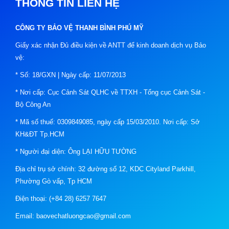
THÔNG TIN LIÊN HỆ
CÔNG TY BẢO VỆ THANH BÌNH PHÚ MỸ
Giấy xác nhận Đủ điều kiện về ANTT để kinh doanh dịch vụ Bảo
vệ:
* Số: 18/GXN | Ngày cấp: 11/07/2013
* Nơi cấp: Cục Cảnh Sát QLHC về TTXH - Tổng cục Cảnh Sát -
Bộ Công An
* Mã số thuế: 0309849085, ngày cấp 15/03/2010. Nơi cấp: Sở
KH&ĐT Tp.HCM
* Người đại diện: Ông LẠI HỮU TƯỜNG
Địa chỉ trụ sở chính: 32 đường số 12, KDC Cityland Parkhill,
Phường Gò vấp, Tp HCM
Điện thoại: (+84 28) 6257 7647
Email: baovechatluongcao@gmail.com