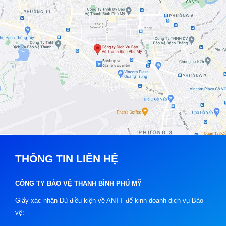
THÔNG TIN LIÊN HỆ
CÔNG TY BẢO VỆ THANH BÌNH PHÚ MỸ
Giấy xác nhận Đủ điều kiện về ANTT để kinh doanh dịch vụ Bảo
vệ: