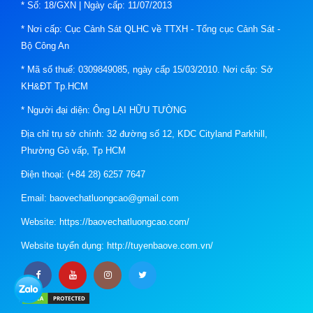
* Số: 18/GXN | Ngày cấp: 11/07/2013
* Nơi cấp: Cục Cảnh Sát QLHC về TTXH - Tổng cục Cảnh Sát -
Bộ Công An
* Mã số thuế: 0309849085, ngày cấp 15/03/2010. Nơi cấp: Sở
KH&ĐT Tp.HCM
* Người đại diện: Ông LẠI HỮU TƯỜNG
Địa chỉ trụ sở chính: 32 đường số 12, KDC Cityland Parkhill,
Phường Gò vấp, Tp HCM
Điện thoại: (+84 28) 6257 7647
Email: baovechatluongcao@gmail.com
Website: https://baovechatluongcao.com/
Website tuyển dụng: http://tuyenbaove.com.vn/