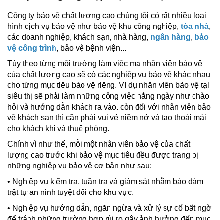
Công ty bảo vệ chất lượng cao chúng tôi có rất nhiều loại
hình dịch vụ bảo vệ như bảo vệ khu công nghiệp,
tòa nhà
,
các doanh nghiệp, khách sạn, nhà hàng,
ngân hàng
,
bảo
vệ công trình
, bảo vệ bệnh viện...
Tùy theo từng môi trường làm việc mà nhân viên bảo vệ
của chất lượng cao sẽ có các nghiệp vụ bảo vệ khác nhau
cho từng mục tiêu bảo vệ riêng. Ví dụ nhân viên bảo vệ tại
siêu thị sẽ phải làm những công việc hằng ngày như chào
hỏi và hướng dẫn khách ra vào, còn đối với nhân viên bảo
vệ khách sạn thì cần phải vui vẻ niềm nở và tạo thoải mái
cho khách khi và thuê phòng.
Chính vì như thế, mỗi một nhân viên bảo vệ của chất
lượng cao trước khi bảo vệ mục tiêu đều được trang bị
những nghiệp vụ bảo vệ cơ bản như sau:
• Nghiệp vụ kiểm tra, tuần tra và giám sát nhằm bảo đảm
trật tự an ninh tuyệt đối cho khu vực.
• Nghiệp vụ hướng dẫn, ngăn ngừa và xử lý sự cố bất ngờ
để tránh những trường hợp rủi ro gây ảnh hưởng đến mục