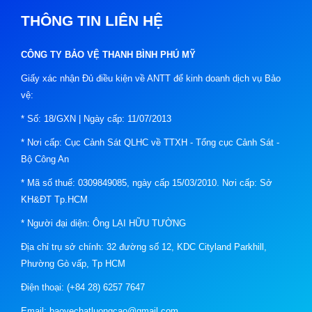
THÔNG TIN LIÊN HỆ
CÔNG TY BẢO VỆ THANH BÌNH PHÚ MỸ
Giấy xác nhận Đủ điều kiện về ANTT để kinh doanh dịch vụ Bảo
vệ:
* Số: 18/GXN | Ngày cấp: 11/07/2013
* Nơi cấp: Cục Cảnh Sát QLHC về TTXH - Tổng cục Cảnh Sát -
Bộ Công An
* Mã số thuế: 0309849085, ngày cấp 15/03/2010. Nơi cấp: Sở
KH&ĐT Tp.HCM
* Người đại diện: Ông LẠI HỮU TƯỜNG
Địa chỉ trụ sở chính: 32 đường số 12, KDC Cityland Parkhill,
Phường Gò vấp, Tp HCM
Điện thoại: (+84 28) 6257 7647
Email: baovechatluongcao@gmail.com