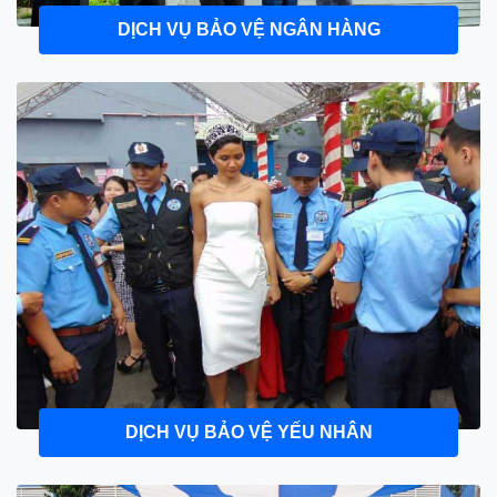
DỊCH VỤ BẢO VỆ NGÂN HÀNG
DỊCH VỤ BẢO VỆ YẾU NHÂN