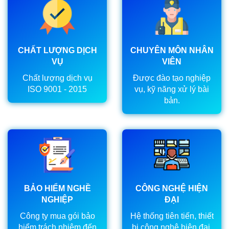
CHẤT LƯỢNG DỊCH
CHUYÊN MÔN NHÂN
VỤ
VIÊN
Chất lượng dịch vụ
Được đào tạo nghiệp
ISO 9001 - 2015
vụ, kỹ năng xử lý bài
bản.
BẢO HIỂM NGHỀ
CÔNG NGHỆ HIỆN
NGHIỆP
ĐẠI
Công ty mua gói bảo
Hệ thống tiên tiến, thiết
hiểm trách nhiệm đến
bị công nghệ hiện đại.