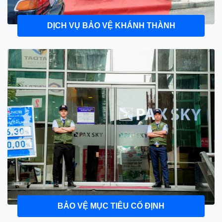
DỊCH VỤ BẢO VỆ KHÁNH THÀNH
BẢO VỆ MỤC TIÊU CỐ ĐỊNH