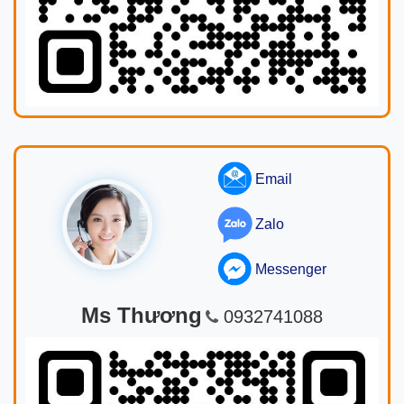
Email
Zalo
Messenger
Ms Thương
0932741088