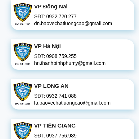
VP Đồng Nai
SĐT:
0932 720 277
dn.baovechatluongcao@gmail.com
VP Hà Nội
SĐT:
0908.759.255
hn.thanhbinhphumy@gmail.com
VP LONG AN
SĐT:
0932 741 088
la.baovechatluongcao@gmail.com
VP TIỀN GIANG
SĐT:
0937.756.989