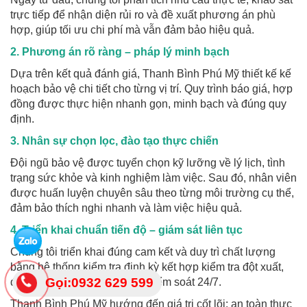
trực tiếp để nhận diện rủi ro và đề xuất phương án phù
hợp, giúp tối ưu chi phí mà vẫn đảm bảo hiệu quả.
2. Phương án rõ ràng – pháp lý minh bạch
Dựa trên kết quả đánh giá, Thanh Bình Phú Mỹ thiết kế kế
hoạch bảo vệ chi tiết cho từng vị trí. Quy trình báo giá, hợp
đồng được thực hiện nhanh gọn, minh bạch và đúng quy
định.
3. Nhân sự chọn lọc, đào tạo thực chiến
Đội ngũ bảo vệ được tuyển chọn kỹ lưỡng về lý lịch, tình
trạng sức khỏe và kinh nghiệm làm việc. Sau đó, nhân viên
được huấn luyện chuyên sâu theo từng môi trường cụ thể,
đảm bảo thích nghi nhanh và làm việc hiệu quả.
4. Triển khai chuẩn tiến độ – giám sát liên tục
Chúng tôi triển khai đúng cam kết và duy trì chất lượng
bằng hệ thống kiểm tra định kỳ kết hợp kiểm tra đột xuất,
Gọi:0932 629 599
đảm bảo an ninh luôn được kiểm soát 24/7.
Thanh Bình Phú Mỹ hướng đến giá trị cốt lõi: an toàn thực