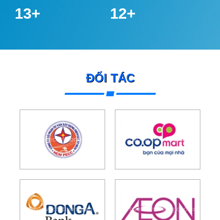
16
+
15
+
ĐỐI TÁC