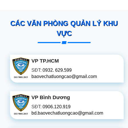
CÁC VĂN PHÒNG QUẢN LÝ KHU
VỰC
VP TP.HCM
SĐT:
0932. 629.599
baovechatluongcao@gmail.com
VP Bình Dương
SĐT:
0906.120.919
bd.baovechatluongcao@gmail.com