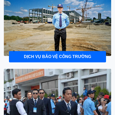
DỊCH VỤ BẢO VỆ CÔNG TRƯỜNG