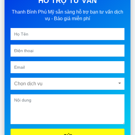
HỖ TRỢ TƯ VẤN
Thanh Bình Phú Mỹ sẵn sàng hỗ trợ bạn tư vấn dịch
vụ - Báo giá miễn phí
Chọn dịch vụ