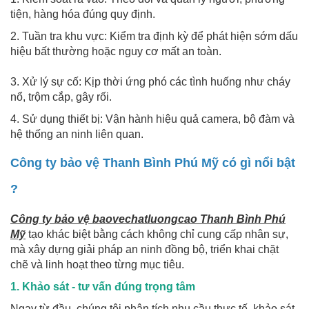
tiện, hàng hóa đúng quy định.
2. Tuần tra khu vực: Kiểm tra định kỳ để phát hiện sớm dấu
hiệu bất thường hoặc nguy cơ mất an toàn.
3. Xử lý sự cố: Kịp thời ứng phó các tình huống như cháy
nổ, trộm cắp, gây rối.
4. Sử dụng thiết bị: Vận hành hiệu quả camera, bộ đàm và
hệ thống an ninh liên quan.
Công ty bảo vệ Thanh Bình Phú Mỹ có gì nổi bật
?
Công ty bảo vệ baovechatluongcao Thanh Bình Phú
Mỹ
tạo khác biệt bằng cách không chỉ cung cấp nhân sự,
mà xây dựng giải pháp an ninh đồng bộ, triển khai chặt
chẽ và linh hoạt theo từng mục tiêu.
1. Khảo sát - tư vấn đúng trọng tâm
Ngay từ đầu, chúng tôi phân tích nhu cầu thực tế, khảo sát