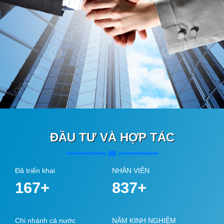
ĐẦU TƯ VÀ HỢP TÁC
Đã triển khai
NHÂN VIÊN
200
+
1000
+
Chi nhánh cả nước
NĂM KINH NGHIỆM