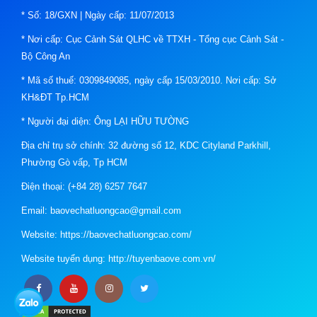
* Số: 18/GXN | Ngày cấp: 11/07/2013
* Nơi cấp: Cục Cảnh Sát QLHC về TTXH - Tổng cục Cảnh Sát -
Bộ Công An
* Mã số thuế: 0309849085, ngày cấp 15/03/2010. Nơi cấp: Sở
KH&ĐT Tp.HCM
* Người đại diện: Ông LẠI HỮU TƯỜNG
Địa chỉ trụ sở chính: 32 đường số 12, KDC Cityland Parkhill,
Phường Gò vấp, Tp HCM
Điện thoại: (+84 28) 6257 7647
Email: baovechatluongcao@gmail.com
Website: https://baovechatluongcao.com/
Website tuyển dụng: http://tuyenbaove.com.vn/