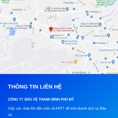
THÔNG TIN LIÊN HỆ
CÔNG TY BẢO VỆ THANH BÌNH PHÚ MỸ
Giấy xác nhận Đủ điều kiện về ANTT để kinh doanh dịch vụ Bảo
vệ: