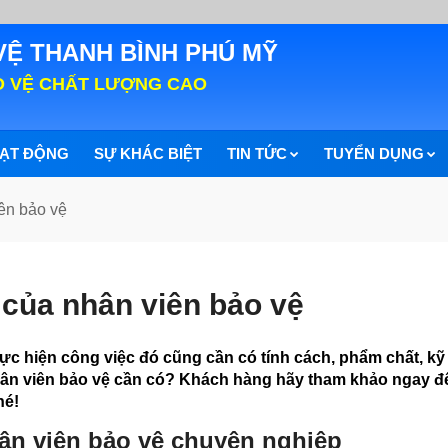
VỆ THANH BÌNH PHÚ MỸ
O VỆ CHẤT LƯỢNG CAO
ẠT ĐỘNG
SỰ KHÁC BIỆT
TIN TỨC
TUYỂN DỤNG
ên bảo vệ
 của nhân viên bảo vệ
̣c hiện công việc đó cũng cần có tính cách, phẩm chất, ky
̉a nhân viên bảo vệ cần có? Khách hàng hãy tham khảo ngay 
hé!
ân viên bảo vệ chuyên nghiệp