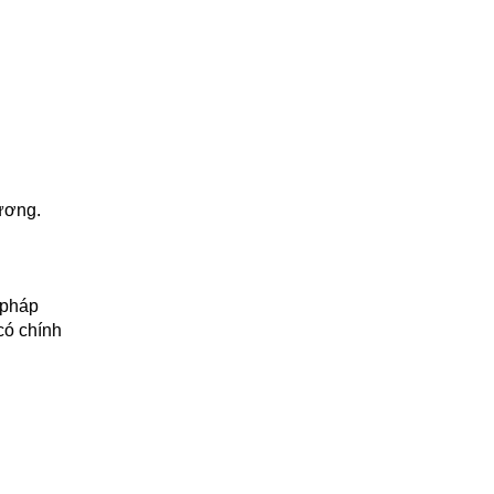
hương.
 pháp
có chính