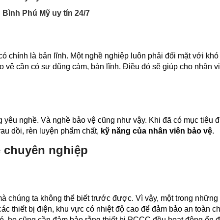
Bình Phú Mỹ uy tín 24/7
hính là bản lĩnh. Một nghề nghiệp luôn phải đối mặt với khó
 vệ cần có sự dũng cảm, bản lĩnh. Điều đó sẽ giúp cho nhân v
òng yêu nghề. Và nghề bảo vệ cũng như vậy. Khi đã có mục tiêu 
au dồi, rèn luyện phẩm chất,
kỹ năng của nhân viên bảo vệ
.
ệ chuyên nghiệp
mà chúng ta không thể biết trước được. Vì vậy, một trong những
ác thiết bị điện, khu vực có nhiệt độ cao để đảm bảo an toàn c
̣ cũng cần đảm bảo rằng thiết bị PCCC đều hoạt động ổn đi