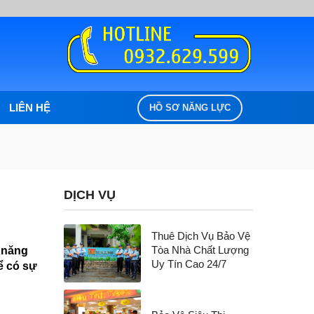
LIÊN HỆ
HỒ SƠ NĂNG LỰC
DỊCH VỤ
Thuê Dịch Vụ Bảo Vệ
Tòa Nhà Chất Lượng
̃ năng
Uy Tín Cao 24/7
để có sự