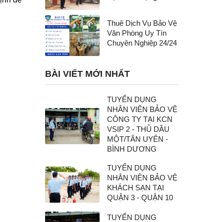
Thuê Dịch Vụ Bảo Vệ
Văn Phòng Uy Tín
Chuyên Nghiệp 24/24
BÀI VIẾT MỚI NHẤT
TUYỂN DỤNG
NHÂN VIÊN BẢO VỆ
CÔNG TY TẠI KCN
VSIP 2 - THỦ DẦU
MỘT/TÂN UYÊN -
BÌNH DƯƠNG
TUYỂN DỤNG
NHÂN VIÊN BẢO VỆ
KHÁCH SẠN TẠI
QUẬN 3 - QUẬN 10
TUYỂN DỤNG