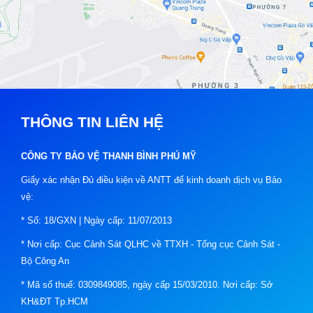
THÔNG TIN LIÊN HỆ
CÔNG TY BẢO VỆ THANH BÌNH PHÚ MỸ
Giấy xác nhận Đủ điều kiện về ANTT để kinh doanh dịch vụ Bảo
vệ:
* Số: 18/GXN | Ngày cấp: 11/07/2013
* Nơi cấp: Cục Cảnh Sát QLHC về TTXH - Tổng cục Cảnh Sát -
Bộ Công An
* Mã số thuế: 0309849085, ngày cấp 15/03/2010. Nơi cấp: Sở
KH&ĐT Tp.HCM