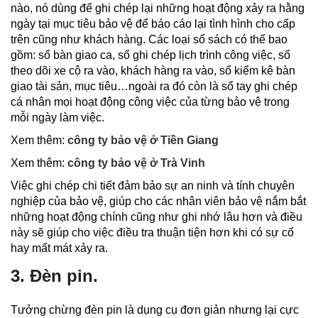
nào, nó dùng để ghi chép lại những hoạt động xảy ra hằng
ngày tại mục tiêu bảo vệ để báo cáo lại tình hình cho cấp
trên cũng như khách hàng. Các loại sổ sách có thể bao
gồm: sổ bàn giao ca, sổ ghi chép lịch trình công việc, sổ
theo dõi xe cộ ra vào, khách hàng ra vào, sổ kiểm kê bàn
giao tài sản, mục tiêu…ngoài ra đó còn là sổ tay ghi chép
cá nhân mọi hoạt động công việc của từng bảo vệ trong
mỗi ngày làm việc.
Xem thêm:
công ty bảo vệ ở Tiền Giang
Xem thêm:
công ty bảo vệ ở Trà Vinh
Việc ghi chép chi tiết đảm bảo sự an ninh và tính chuyên
nghiệp của bảo vệ, giúp cho các nhân viên bảo vệ nắm bắt
những hoạt động chính cũng như ghi nhớ lâu hơn và điều
này sẽ giúp cho việc điều tra thuận tiện hơn khi có sự cố
hay mất mát xảy ra.
3. Đèn pin.
Tưởng chừng đèn pin là dụng cụ đơn giản nhưng lại cực