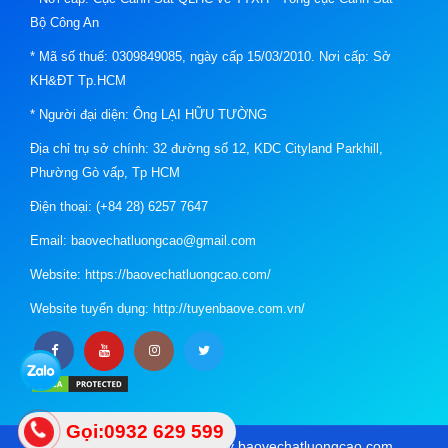
Bộ Công An
* Mã số thuế: 0309849085, ngày cấp 15/03/2010. Nơi cấp: Sở
KH&ĐT Tp.HCM
* Người đại diện: Ông LẠI HỮU TƯỜNG
Địa chỉ trụ sở chính: 32 đường số 12, KDC Cityland Parkhill,
Phường Gò vấp, Tp HCM
Điện thoại: (+84 28) 6257 7647
Email: baovechatluongcao@gmail.com
Website: https://baovechatluongcao.com/
Website tuyển dụng: http://tuyenbaove.com.vn/
Gọi:0932 629 599
Copyright © 2021 Design by baovechatluongcao.com