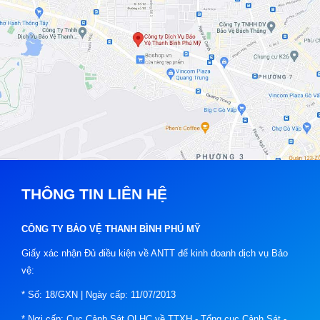
THÔNG TIN LIÊN HỆ
CÔNG TY BẢO VỆ THANH BÌNH PHÚ MỸ
Giấy xác nhận Đủ điều kiện về ANTT để kinh doanh dịch vụ Bảo
vệ:
* Số: 18/GXN | Ngày cấp: 11/07/2013
* Nơi cấp: Cục Cảnh Sát QLHC về TTXH - Tổng cục Cảnh Sát -