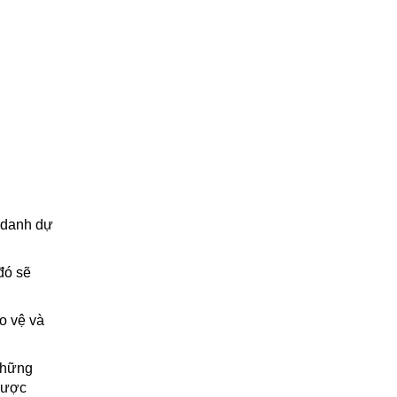
 danh dự
đó sẽ
o vệ và
những
 được