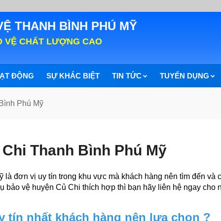
VỆ THANH BÌNH PHÚ MỸ
O VỆ CHẤT LƯỢNG CAO
ẠT ĐỘNG
SỰ KHÁC BIỆT
TIN TỨC
TUYỂN DỤNG
 Bình Phú Mỹ
 Chi Thanh Bình Phú Mỹ
là đơn vị uy tín trong khu vực mà khách hàng nên tìm đến và 
ụ bảo vệ huyện Củ Chi thích hợp thì bạn hãy liên hệ ngay cho 
y tín nhất khách hàng nên lựa chọn ?