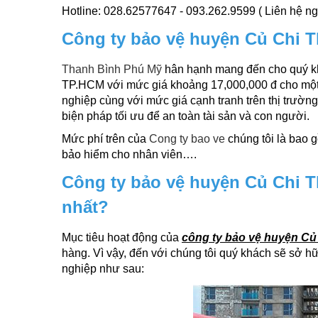
Hotline: 028.62577647 - 093.262.9599 ( Liên hệ ng
Công ty bảo vệ huyện Củ Chi T
Thanh Bình Phú Mỹ
hân hạnh mang đến cho quý k
TP.HCM với mức giá khoảng 17,000,000 đ cho một v
nghiệp cùng với mức giá cạnh tranh trên thị trườn
biện pháp tối ưu để an toàn tài sản và con người.
Mức phí trên của
Cong ty bao ve
chúng tôi là bao 
bảo hiểm cho nhân viên….
Công ty bảo vệ huyện Củ Chi T
nhất?
Mục tiêu hoạt động của
công ty bảo vệ huyện Củ
hàng. Vì vậy, đến với chúng tôi quý khách sẽ sở h
nghiệp như sau: