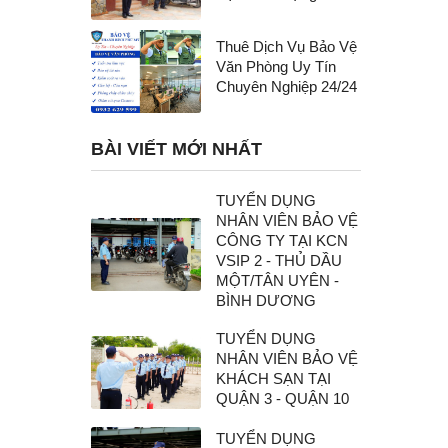
Thuê Dịch Vụ Bảo Vệ
Văn Phòng Uy Tín
Chuyên Nghiệp 24/24
BÀI VIẾT MỚI NHẤT
TUYỂN DỤNG
NHÂN VIÊN BẢO VỆ
CÔNG TY TẠI KCN
VSIP 2 - THỦ DẦU
MỘT/TÂN UYÊN -
BÌNH DƯƠNG
TUYỂN DỤNG
NHÂN VIÊN BẢO VỆ
KHÁCH SẠN TẠI
QUẬN 3 - QUẬN 10
TUYỂN DỤNG