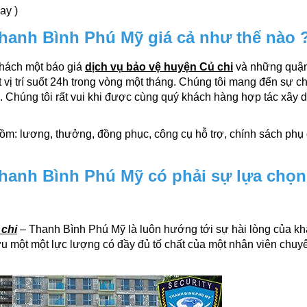
ay )
hanh Bình Phú Mỹ giá cả như thế nào 
hách một báo giá
dịch vụ bảo vệ huyện Củ chi
và những quận
ị trí suốt 24h trong vòng một tháng. Chúng tôi mang đến sự c
g. Chúng tôi rất vui khi được cùng quý khách hàng hợp tác xây 
gồm: lương, thưởng, đồng phục, công cụ hỗ trợ, chính sách phụ
hanh Bình Phú Mỹ có phải sự lựa chọn
 chi
– Thanh Bình Phú Mỹ là luôn hướng tới sự hài lòng của k
ữu một một lực lượng có đầy đủ tố chất của một nhân viên chuy