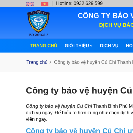
Hotline: 0932 629 599
CÔNG TY BẢO 
DỊCH VỤ BẢ
TRANG CHỦ
GIỚI THIỆU
DỊCH VỤ
HO
Trang chủ
Công ty bảo vệ huyện Củ Chi Thanh
Công ty bảo vệ huyện Củ
Công ty bảo vệ huyện Củ Chi
Thanh Bình Phú Mỹ 
dịch vụ ngay. Để hiểu rõ hơn cũng như chọn dịch v
viên ngay.
Công ty bảo vệ huyện Củ Chi u