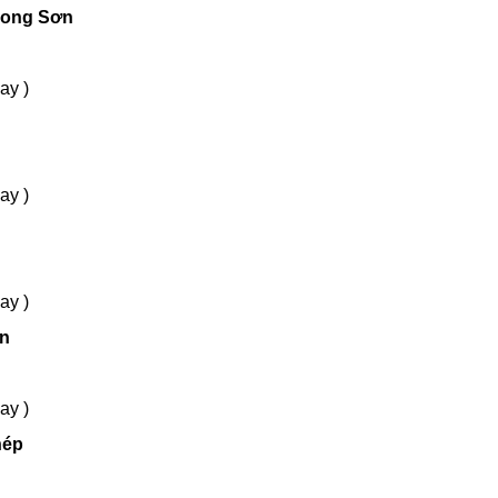
 Long Sơn
ay )
ay )
ay )
An
ay )
hép