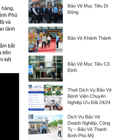
Bảo Vệ Mục Tiêu Di
 hàng,
Động
Bình Phú
đã và
àn lãnh
Bảo Vệ Khánh Thành
nắm bắt
 trên
m kết
Bảo Vệ Mục Tiêu Cố
Định
Thuê Dịch Vụ Bảo Vệ
Bệnh Viện Chuyên
Nghiệp Ưu Đãi 24/24
Dịch Vụ Bảo Vệ
Doanh Nghiệp, Công
Ty – Bảo Vệ Thanh
Bình Phú Mỹ