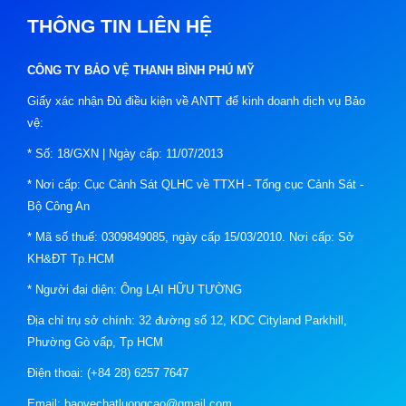
THÔNG TIN LIÊN HỆ
CÔNG TY BẢO VỆ THANH BÌNH PHÚ MỸ
Giấy xác nhận Đủ điều kiện về ANTT để kinh doanh dịch vụ Bảo
vệ:
* Số: 18/GXN | Ngày cấp: 11/07/2013
* Nơi cấp: Cục Cảnh Sát QLHC về TTXH - Tổng cục Cảnh Sát -
Bộ Công An
* Mã số thuế: 0309849085, ngày cấp 15/03/2010. Nơi cấp: Sở
KH&ĐT Tp.HCM
* Người đại diện: Ông LẠI HỮU TƯỜNG
Địa chỉ trụ sở chính: 32 đường số 12, KDC Cityland Parkhill,
Phường Gò vấp, Tp HCM
Điện thoại: (+84 28) 6257 7647
Email: baovechatluongcao@gmail.com