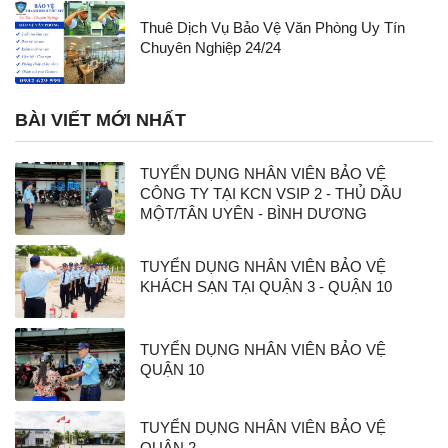
Thuê Dịch Vụ Bảo Vệ Văn Phòng Uy Tín
Chuyên Nghiệp 24/24
BÀI VIẾT MỚI NHẤT
TUYỂN DỤNG NHÂN VIÊN BẢO VỆ
CÔNG TY TẠI KCN VSIP 2 - THỦ DẦU
MỘT/TÂN UYÊN - BÌNH DƯƠNG
TUYỂN DỤNG NHÂN VIÊN BẢO VỆ
KHÁCH SẠN TẠI QUẬN 3 - QUẬN 10
TUYỂN DỤNG NHÂN VIÊN BẢO VỆ
QUẬN 10
TUYỂN DỤNG NHÂN VIÊN BẢO VỆ
QUẬN 2