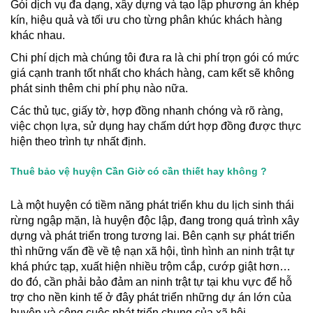
Gói dịch vụ đa dạng, xây dựng và tạo lập phương án khép
kín, hiệu quả và tối ưu cho từng phân khúc khách hàng
khác nhau.
Chi phí dịch mà chúng tôi đưa ra là chi phí trọn gói có mức
giá cạnh tranh tốt nhất cho khách hàng, cam kết sẽ không
phát sinh thêm chi phí phụ nào nữa.
Các thủ tục, giấy tờ, hợp đồng nhanh chóng và rõ ràng,
việc chọn lựa, sử dụng hay chấm dứt hợp đồng được thực
hiện theo trình tự nhất định.
Thuê bảo vệ huyện Cần Giờ có cần thiết hay không ?
Là một huyện có tiềm năng phát triển khu du lịch sinh thái
rừng ngập mặn, là huyện độc lập, đang trong quá trình xây
dựng và phát triển trong tương lai. Bên cạnh sự phát triển
thì những vấn đề về tệ nạn xã hội, tình hình an ninh trật tự
khá phức tạp, xuất hiện nhiều trộm cắp, cướp giật hơn…
do đó, cần phải bảo đảm an ninh trật tự tại khu vực để hỗ
trợ cho nền kinh tế ở đây phát triển những dự án lớn của
huyện và công cuộc phát triển chung của xã hội.