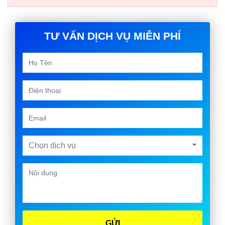
TƯ VẤN DỊCH VỤ MIỄN PHÍ
Chọn dịch vụ
GỬI