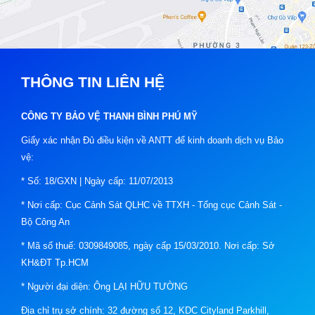
THÔNG TIN LIÊN HỆ
CÔNG TY BẢO VỆ THANH BÌNH PHÚ MỸ
Giấy xác nhận Đủ điều kiện về ANTT để kinh doanh dịch vụ Bảo
vệ:
* Số: 18/GXN | Ngày cấp: 11/07/2013
* Nơi cấp: Cục Cảnh Sát QLHC về TTXH - Tổng cục Cảnh Sát -
Bộ Công An
* Mã số thuế: 0309849085, ngày cấp 15/03/2010. Nơi cấp: Sở
KH&ĐT Tp.HCM
* Người đại diện: Ông LẠI HỮU TƯỜNG
Địa chỉ trụ sở chính: 32 đường số 12, KDC Cityland Parkhill,