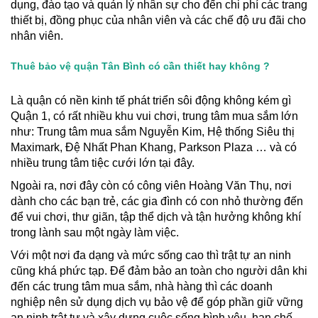
dụng, đào tạo và quản lý nhân sự cho đến chi phí các trang
thiết bị, đồng phục của nhân viên và các chế độ ưu đãi cho
nhân viên.
Thuê bảo vệ quận Tân Bình có cần thiết hay không ?
Là quận có nền kinh tế phát triển sôi động không kém gì
Quận 1, có rất nhiều khu vui chơi, trung tâm mua sắm lớn
như: Trung tâm mua sắm Nguyễn Kim, Hệ thống Siêu thị
Maximark, Đệ Nhất Phan Khang, Parkson Plaza … và có
nhiều trung tâm tiệc cưới lớn tại đây.
Ngoài ra, nơi đây còn có công viên Hoàng Văn Thụ, nơi
dành cho các bạn trẻ, các gia đình có con nhỏ thường đến
để vui chơi, thư giãn, tập thể dịch và tận hưởng không khí
trong lành sau một ngày làm việc.
Với một nơi đa dạng và mức sống cao thì trật tự an ninh
cũng khá phức tạp. Để đảm bảo an toàn cho người dân khi
đến các trung tâm mua sắm, nhà hàng thì các doanh
nghiệp nên sử dụng dịch vụ bảo vệ để góp phần giữ vững
an ninh trật tự và xây dựng cuộc sống bình yêu, hạn chế