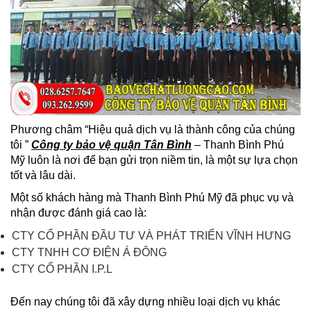
Phương châm “Hiệu quả dịch vụ là thành công của chúng
tôi ”
Công ty bảo vệ quận Tân Bình
– Thanh Bình Phú
Mỹ luôn là nơi để bạn gửi trọn niềm tin, là một sự lựa chọn
tốt và lâu dài.
Một số khách hàng mà Thanh Bình Phú Mỹ đã phục vụ và
nhận được đánh giá cao là:
CTY CỔ PHẦN ĐẦU TƯ VÀ PHÁT TRIỂN VĨNH HƯNG
CTY TNHH CƠ ĐIỆN Á ĐÔNG
CTY CỔ PHẦN I.P.L
Đến nay chúng tôi đã xây dựng nhiều loại dịch vụ khác