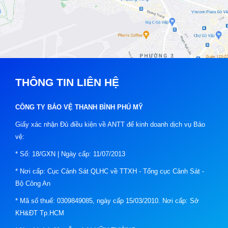
THÔNG TIN LIÊN HỆ
CÔNG TY BẢO VỆ THANH BÌNH PHÚ MỸ
Giấy xác nhận Đủ điều kiện về ANTT để kinh doanh dịch vụ Bảo
vệ:
* Số: 18/GXN | Ngày cấp: 11/07/2013
* Nơi cấp: Cục Cảnh Sát QLHC về TTXH - Tổng cục Cảnh Sát -
Bộ Công An
* Mã số thuế: 0309849085, ngày cấp 15/03/2010. Nơi cấp: Sở
KH&ĐT Tp.HCM