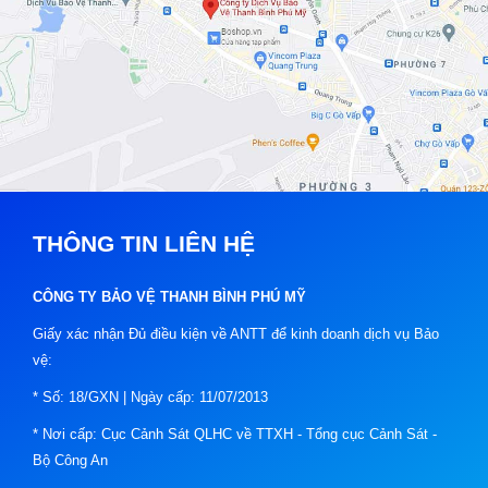
THÔNG TIN LIÊN HỆ
CÔNG TY BẢO VỆ THANH BÌNH PHÚ MỸ
Giấy xác nhận Đủ điều kiện về ANTT để kinh doanh dịch vụ Bảo
vệ:
* Số: 18/GXN | Ngày cấp: 11/07/2013
* Nơi cấp: Cục Cảnh Sát QLHC về TTXH - Tổng cục Cảnh Sát -
Bộ Công An