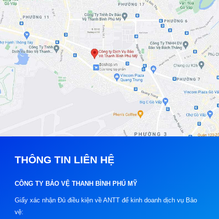
THÔNG TIN LIÊN HỆ
CÔNG TY BẢO VỆ THANH BÌNH PHÚ MỸ
Giấy xác nhận Đủ điều kiện về ANTT để kinh doanh dịch vụ Bảo
vệ: