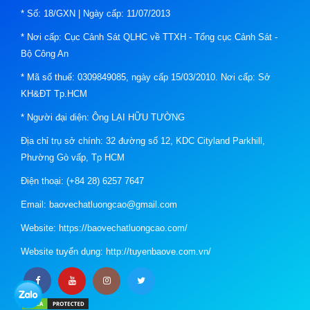
* Số: 18/GXN | Ngày cấp: 11/07/2013
* Nơi cấp: Cục Cảnh Sát QLHC về TTXH - Tổng cục Cảnh Sát -
Bộ Công An
* Mã số thuế: 0309849085, ngày cấp 15/03/2010. Nơi cấp: Sở
KH&ĐT Tp.HCM
* Người đại diện: Ông LẠI HỮU TƯỜNG
Địa chỉ trụ sở chính: 32 đường số 12, KDC Cityland Parkhill,
Phường Gò vấp, Tp HCM
Điện thoại: (+84 28) 6257 7647
Email: baovechatluongcao@gmail.com
Website: https://baovechatluongcao.com/
Website tuyển dụng: http://tuyenbaove.com.vn/