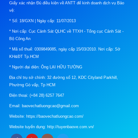
Giấy xác nhận Đủ điều kiện về ANTT để kinh doanh dịch vụ Bảo
vệ:
* Số: 18/GXN | Ngày cấp: 11/07/2013
* Nơi cấp: Cục Cảnh Sát QLHC về TTXH - Tổng cục Cảnh Sát -
Bộ Công An
* Mã số thuế: 0309849085, ngày cấp 15/03/2010. Nơi cấp: Sở
KH&ĐT Tp.HCM
* Người đại diện: Ông LẠI HỮU TƯỜNG
Địa chỉ trụ sở chính: 32 đường số 12, KDC Cityland Parkhill,
Phường Gò vấp, Tp HCM
Điện thoại: (+84 28) 6257 7647
Email: baovechatluongcao@gmail.com
Website: https://baovechatluongcao.com/
Website tuyển dụng: http://tuyenbaove.com.vn/